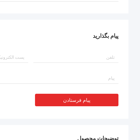
پیام بگذارید
پیام فرستادن
توضیحات محصول