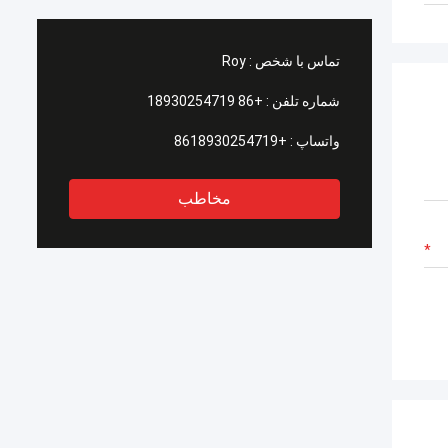
تماس با شخص :
Roy
شماره تلفن :
+86 18930254719
واتساپ :
+8618930254719
مخاطب