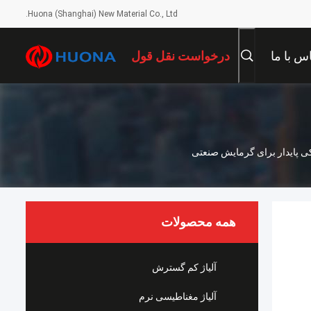
Huona (Shanghai) New Material Co., Ltd.
س با ما
درخواست نقل قول
همه محصولات
آلیاژ کم گسترش
آلیاژ مغناطیسی نرم