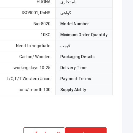
نام تجاری
HUONA
گواهی
ISO9001, RoHS
Nicr8020
Model Number
10KG
Minimum Order Quantity
قیمت
Need to negotiate
Carton/ Wooden
Packaging Details
10-25 working days
Delivery Time
L/C,T/T,Western Union
Payment Terms
100 tons/ month
Supply Ability