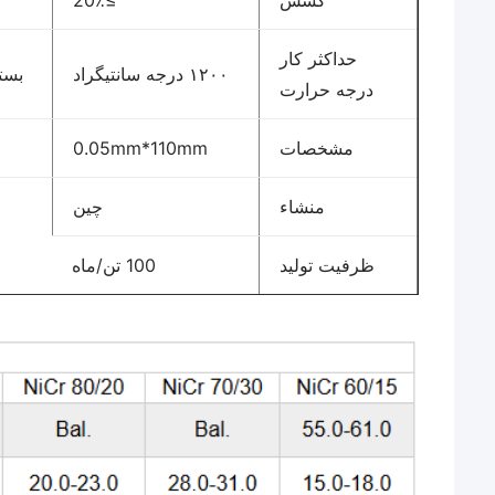
کشش
≥20٪
حداکثر کار
۱۲۰۰ درجه سانتیگراد
بست
درجه حرارت
مشخصات
0.05mm*110mm
ع
منشاء
چین
ظرفیت تولید
100 تن/ماه