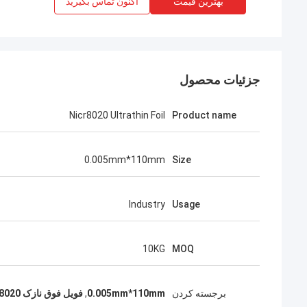
بهترین قیمت
اکنون تماس بگیرید
جزئیات محصول
Nicr8020 Ultrathin Foil
Product name
0.005mm*110mm
Size
Industry
Usage
10KG
MOQ
برجسته کردن
0.005mm*110mm
,
فویل فوق نازک Nicr8020