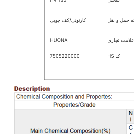
سختی
180 HV
ه حمل و نقل
کارتونی/کف چوبی
لامت تجاری
HUONA
کد HS
7505220000