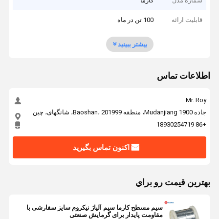
شماره مدل
کارما
قابلیت ارائه
100 تن در ماه
بیشتر ببینید
اطلاعات تماس
Mr. Roy
جاده 1900 Mudanjiang، منطقه Baoshan، 201999، شانگهای، چین
+86 18930254719
اکنون تماس بگیرید
بهترين قيمت رو براي
سیم مسطح کارما سیم آلیاژ نیکروم سایز سفارشی با
مقاومت پایدار برای گرمایش صنعتی