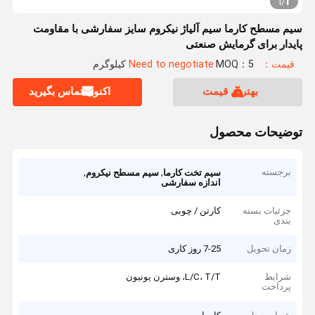
1
1
/
سیم مسطح کارما سیم آلیاژ نیکروم سایز سفارشی با مقاومت
پایدار برای گرمایش صنعتی
قیمت：Need to negotiate
MOQ：5 کیلوگرم
بهترین قیمت
اکنون تماس بگیرید
توضیحات محصول
برجسته
,
,
سیم تخت کارما
سیم مسطح نیکروم
اندازه سفارشی
جزئیات بسته
کارتن / چوبی
بندی
زمان تحویل
7-25 روز کاری
شرایط
L/C، T/T، وسترن یونیون
پرداخت