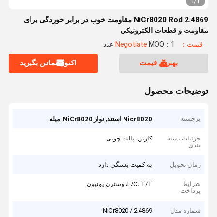
1
1
/
NiCr8020 Rod 2.4869 مقاومت خوب در برابر خوردگی برای
مقاومت و قطعات الکترونیکی
قیمت：Negotiate
MOQ：1 عدد
بهترین قیمت
اکنون تماس بگیرید
توضیحات محصول
برجسته
,
,
Nicr8020 استند
نوار NiCr8020
میله
جزئیات بسته
کارتن، پالت چوبی
بندی
زمان تحویل
به کمیت بستگی دارد
شرایط
L/C، T/T، وسترن یونیون
پرداخت
شماره مدل
NiCr8020 / 2.4869